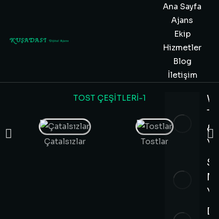
Ana Sayfa
Ajans
Ekip
Hizmetler
Blog
İletişim
TOST ÇEŞITLERI-1
W
Ta
&
Çatalsızlar
Tostlar
Ya
So
M
Yö
D